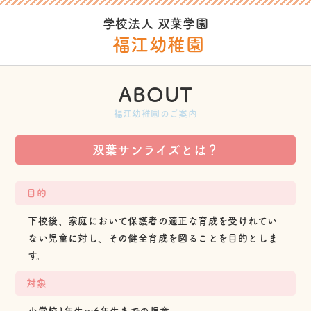
学校法人 双葉学園
福江幼稚園
ABOUT
福江幼稚園のご案内
双葉サンライズとは？
目的
下校後、家庭において保護者の適正な育成を受けれてい
ない児童に対し、その健全育成を図ることを目的としま
す。
対象
小学校1年生〜6年生までの児童