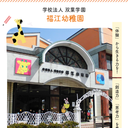
学校法人 双葉学園
福江幼稚園
「体験」から生きる力を！
「創造力」「思考力」を豊かに育む