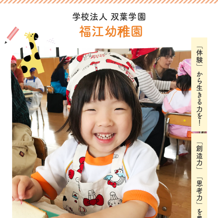
学校法人 双葉学園
福江幼稚園
「体験」から生きる力を！
「創造力」「思考力」を豊かに育む