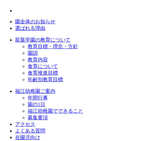
園全体のお知らせ
選ばれる理由
双葉学園の教育について
教育目標・理念・方針
園訓
教育内容
食育について
食育推進目標
年齢別教育目標
福江幼稚園ご案内
年間行事
園の1日
福江幼稚園でできること
募集要項
アクセス
よくある質問
在園児向け