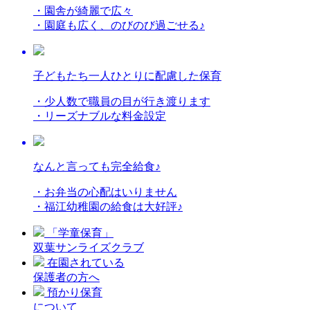
・園舎が綺麗で広々
・園庭も広く、のびのび過ごせる♪
子どもたち一人ひとりに配慮した保育
・少人数で職員の目が行き渡ります
・リーズナブルな料金設定
なんと言っても完全給食♪
・お弁当の心配はいりません
・福江幼稚園の給食は大好評♪
「学童保育」
双葉サンライズクラブ
在園されている
保護者の方へ
預かり保育
について