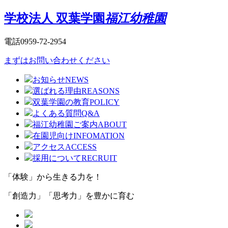
学校法人 双葉学園
福江幼稚園
電話0959-72-2954
まずはお問い合わせください
お知らせ
NEWS
選ばれる理由
REASONS
双葉学園の教育
POLICY
よくある質問
Q&A
福江幼稚園ご案内
ABOUT
在園児向け
INFOMATION
アクセス
ACCESS
採用について
RECRUIT
「体験」から生きる力を！
「創造力」「思考力」を豊かに育む