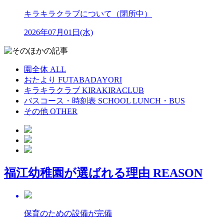
キラキラクラブについて（閉所中）
2026年07月01日(水)
園全体
ALL
おたより
FUTABADAYORI
キラキラクラブ
KIRAKIRACLUB
バスコース・時刻表
SCHOOL LUNCH・BUS
その他
OTHER
福江幼稚園が選ばれる理由
REASON
保育のための設備が完備