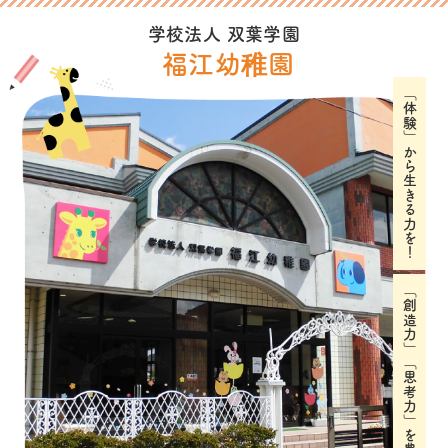
学校法人 双葉学園
福江幼稚園
「体験」から生きる力を！
「創造力」「思考力」を豊かに育む