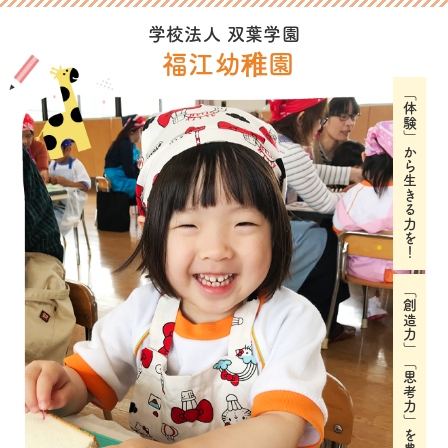
学校法人 双葉学園
福江幼稚園
「体験」から生きる力を！
「創造力」「思考力」を豊かに育む