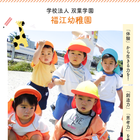
学校法人 双葉学園
福江幼稚園
「体験」から生きる力を！
「創造力」「思考力」を豊かに育む