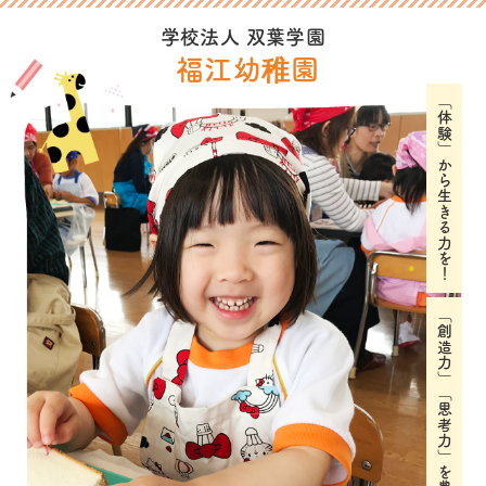
学校法人 双葉学園
福江幼稚園
「体験」から生きる力を！
「創造力」「思考力」を豊かに育む